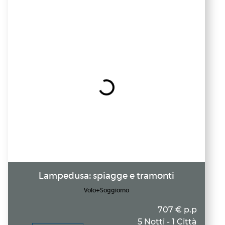
Lampedusa: spiagge e tramonti
Volo+Soggiorno
707 € p.p
5 Notti - 1 Città